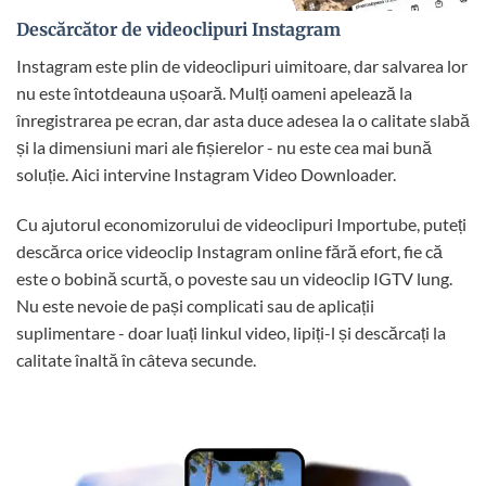
Descărcător de videoclipuri Instagram
Instagram este plin de videoclipuri uimitoare, dar salvarea lor
nu este întotdeauna ușoară. Mulți oameni apelează la
înregistrarea pe ecran, dar asta duce adesea la o calitate slabă
și la dimensiuni mari ale fișierelor - nu este cea mai bună
soluție. Aici intervine Instagram Video Downloader.
Cu ajutorul economizorului de videoclipuri Importube, puteți
descărca orice videoclip Instagram online fără efort, fie că
este o bobină scurtă, o poveste sau un videoclip IGTV lung.
Nu este nevoie de pași complicati sau de aplicații
suplimentare - doar luați linkul video, lipiți-l și descărcați la
calitate înaltă în câteva secunde.