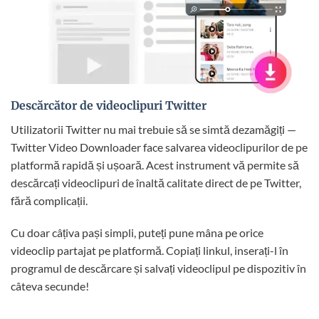
Descărcător de videoclipuri Twitter
Utilizatorii Twitter nu mai trebuie să se simtă dezamăgiți —
Twitter Video Downloader face salvarea videoclipurilor de pe
platformă rapidă și ușoară. Acest instrument vă permite să
descărcați videoclipuri de înaltă calitate direct de pe Twitter,
fără complicații.
Cu doar câțiva pași simpli, puteți pune mâna pe orice
videoclip partajat pe platformă. Copiați linkul, inserați-l în
programul de descărcare și salvați videoclipul pe dispozitiv în
câteva secunde!