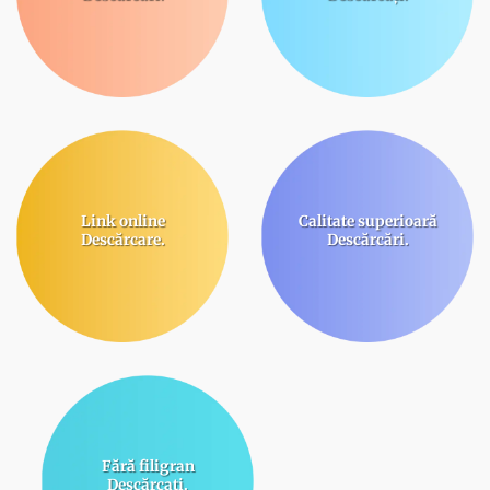
Link online
Calitate superioară
Descărcare.
Descărcări.
Fără filigran
Descărcați.