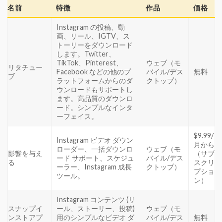
名前
特徴
作品
価格
Instagram の投稿、動
画、リール、IGTV、ス
トーリーをダウンロード
します。Twitter、
TikTok、Pinterest、
ウェブ（モ
リタチュー
Facebook などの他のプ
バイル/デス
無料
ブ
ラットフォームからのダ
クトップ）
ウンロードもサポートし
ます。高品質のダウンロ
ード。シンプルなインタ
ーフェイス。
$9.99/
Instagram ビデオ ダウン
月から
ローダー、一括ダウンロ
ウェブ（モ
影響を与え
（サブ
ード サポート、スケジュ
バイル/デス
る
スクリ
ーラー、Instagram 成長
クトップ）
プショ
ツール。
ン）
Instagram コンテンツ (リ
スナップイ
ール、ストーリー、投稿)
ウェブ（モ
ンストアプ
用のシンプルなビデオ ダ
バイル/デス
無料