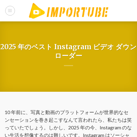
コ
ン
テ
ン
ツ
に
2025 年のベスト Instagram ビデオ ダウン
ス
ローダー
キ
ッ
プ
10 年前に、写真と動画のプラットフォームが世界的なセ
ンセーションを巻き起こすなんて言われたら、私たちは笑
っていたでしょう。しかし、2025 年の今、Instagram のな
い生活を想像するのは難しいです。Instagram はソーシャ