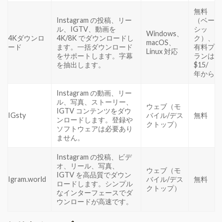
無料
Instagram の投稿、リー
（ベー
ル、IGTV、動画を
シッ
Windows、
4Kダウンロ
4K/8K でダウンロードし
ク）、
macOS、
ード
ます。一括ダウンロード
有料プ
Linux 対応
をサポートします。字幕
ランは
を抽出します。
$15/
年から
Instagram の動画、リー
ル、写真、ストーリー、
ウェブ（モ
IGTV コンテンツをダウ
IGsty
バイル/デス
無料
ンロードします。登録や
クトップ）
ソフトウェアは必要あり
ません。
Instagram の投稿、ビデ
オ、リール、写真、
ウェブ（モ
IGTV を高品質でダウン
Igram.world
バイル/デス
無料
ロードします。シンプル
クトップ）
なインターフェースでダ
ウンロードが高速です。