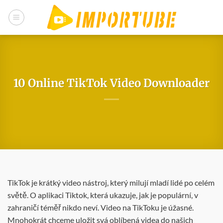
Přeskočit
na
obsah
10 Online TikTok Video Downloader
TikTok je krátký video nástroj, který milují mladí lidé po celém
světě. O aplikaci Tiktok, která ukazuje, jak je populární, v
zahraničí téměř nikdo neví. Video na TikToku je úžasné.
Mnohokrát chceme uložit svá oblíbená videa do našich