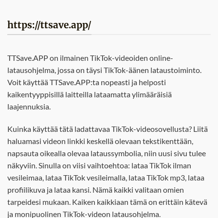
https://ttsave.app/
TTSave.APP on ilmainen TikTok-videoiden online-
latausohjelma, jossa on täysi TikTok-äänen lataustoiminto.
Voit käyttää TTSave.APP:ta nopeasti ja helposti
kaikentyyppisillä laitteilla lataamatta ylimääräisiä
laajennuksia.
Kuinka käyttää tätä ladattavaa TikTok-videosovellusta? Liitä
haluamasi videon linkki keskellä olevaan tekstikenttään,
napsauta oikealla olevaa lataussymbolia, niin uusi sivu tulee
näkyviin. Sinulla on viisi vaihtoehtoa: lataa TikTok ilman
vesileimaa, lataa TikTok vesileimalla, lataa TikTok mp3, lataa
profiilikuva ja lataa kansi. Nämä kaikki valitaan omien
tarpeidesi mukaan. Kaiken kaikkiaan tämä on erittäin kätevä
ja monipuolinen TikTok-videon latausohjelma.