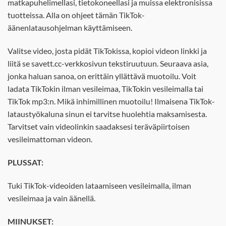
matkapuhelimellasi, tietokoneellasi ja muissa elektronisissa
tuotteissa. Alla on ohjeet tämän TikTok-
äänenlatausohjelman käyttämiseen.
Valitse video, josta pidät TikTokissa, kopioi videon linkki ja
liitä se savett.cc-verkkosivun tekstiruutuun. Seuraava asia,
jonka haluan sanoa, on erittäin yllättävä muotoilu. Voit
ladata TikTokin ilman vesileimaa, TikTokin vesileimalla tai
TikTok mp3:n. Mikä inhimillinen muotoilu! Ilmaisena TikTok-
lataustyökaluna sinun ei tarvitse huolehtia maksamisesta.
Tarvitset vain videolinkin saadaksesi teräväpiirtoisen
vesileimattoman videon.
PLUSSAT:
Tuki TikTok-videoiden lataamiseen vesileimalla, ilman
vesileimaa ja vain äänellä.
MIINUKSET: