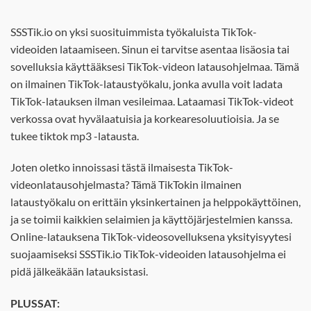
SSSTik.io on yksi suosituimmista työkaluista TikTok-
videoiden lataamiseen. Sinun ei tarvitse asentaa lisäosia tai
sovelluksia käyttääksesi TikTok-videon latausohjelmaa. Tämä
on ilmainen TikTok-lataustyökalu, jonka avulla voit ladata
TikTok-latauksen ilman vesileimaa. Lataamasi TikTok-videot
verkossa ovat hyvälaatuisia ja korkearesoluutioisia. Ja se
tukee tiktok mp3 -latausta.
Joten oletko innoissasi tästä ilmaisesta TikTok-
videonlatausohjelmasta? Tämä TikTokin ilmainen
lataustyökalu on erittäin yksinkertainen ja helppokäyttöinen,
ja se toimii kaikkien selaimien ja käyttöjärjestelmien kanssa.
Online-latauksena TikTok-videosovelluksena yksityisyytesi
suojaamiseksi SSSTik.io TikTok-videoiden latausohjelma ei
pidä jälkeäkään latauksistasi.
PLUSSAT: