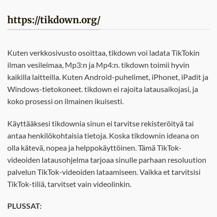
https://tikdown.org/
Kuten verkkosivusto osoittaa, tikdown voi ladata TikTokin
ilman vesileimaa, Mp3:n ja Mp4:n. tikdown toimii hyvin
kaikilla laitteilla. Kuten Android-puhelimet, iPhonet, iPadit ja
Windows-tietokoneet. tikdown ei rajoita latausaikojasi, ja
koko prosessi on ilmainen ikuisesti.
Käyttääksesi tikdownia sinun ei tarvitse rekisteröityä tai
antaa henkilökohtaisia tietoja. Koska tikdownin ideana on
olla kätevä, nopea ja helppokäyttöinen. Tämä TikTok-
videoiden latausohjelma tarjoaa sinulle parhaan resoluution
palvelun TikTok-videoiden lataamiseen. Vaikka et tarvitsisi
TikTok-tiliä, tarvitset vain videolinkin.
PLUSSAT: