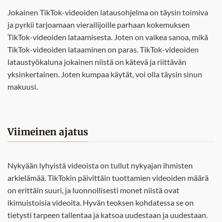
Jokainen TikTok-videoiden latausohjelma on täysin toimiva
ja pyrkii tarjoamaan vierailijoille parhaan kokemuksen
TikTok-videoiden lataamisesta. Joten on vaikea sanoa, mikä
TikTok-videoiden lataaminen on paras. TikTok-videoiden
lataustyökaluna jokainen niistä on kätevä ja riittävän
yksinkertainen. Joten kumpaa käytät, voi olla täysin sinun
makuusi.
Viimeinen ajatus
Nykyään lyhyistä videoista on tullut nykyajan ihmisten
arkielämää. TikTokin päivittäin tuottamien videoiden määrä
on erittäin suuri, ja luonnollisesti monet niistä ovat
ikimuistoisia videoita. Hyvän teoksen kohdatessa se on
tietysti tarpeen tallentaa ja katsoa uudestaan ja uudestaan.