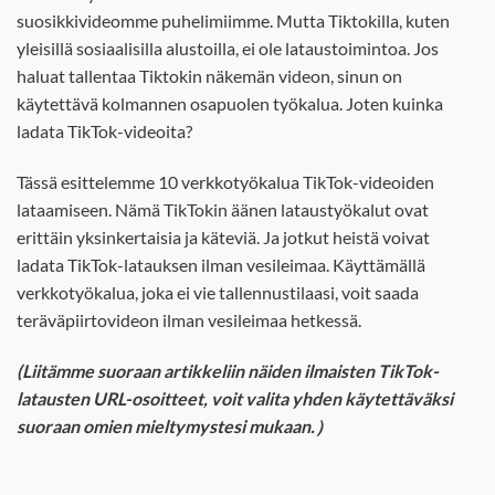
suosikkivideomme puhelimiimme. Mutta Tiktokilla, kuten
yleisillä sosiaalisilla alustoilla, ei ole lataustoimintoa. Jos
haluat tallentaa Tiktokin näkemän videon, sinun on
käytettävä kolmannen osapuolen työkalua. Joten kuinka
ladata TikTok-videoita?
Tässä esittelemme 10 verkkotyökalua TikTok-videoiden
lataamiseen. Nämä TikTokin äänen lataustyökalut ovat
erittäin yksinkertaisia ja käteviä. Ja jotkut heistä voivat
ladata TikTok-latauksen ilman vesileimaa. Käyttämällä
verkkotyökalua, joka ei vie tallennustilaasi, voit saada
teräväpiirtovideon ilman vesileimaa hetkessä.
(Liitämme suoraan artikkeliin näiden ilmaisten TikTok-
latausten URL-osoitteet, voit valita yhden käytettäväksi
suoraan omien mieltymystesi mukaan.）