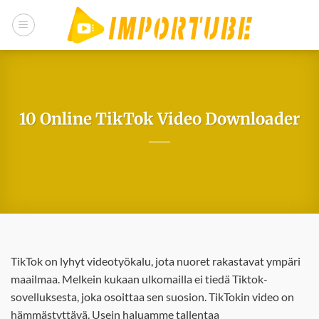
Siirry
sisältöön
10 Online TikTok Video Downloader
TikTok on lyhyt videotyökalu, jota nuoret rakastavat ympäri
maailmaa. Melkein kukaan ulkomailla ei tiedä Tiktok-
sovelluksesta, joka osoittaa sen suosion. TikTokin video on
hämmästyttävä. Usein haluamme tallentaa