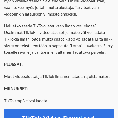
hyvin yksinkertainen. Se ei tue vain TikTok-videoalustaa,
vaan tukee myös joitain muita alustoja. Tarvitset vain
videolinkin latauksen viimeistelemiseksi.
Haluatko saada TikTok-latauksen ilman vesileimaa?
Useimmat TikTokin videolatausohjelmat eivät voi ladata
TikTokia ilman logoa, mutta snaptik.app voi ladata. Liitä linkki
sivuston tekstikenttään ja napsauta "Lataa"-kuvaketta. Siirry
toiselle sivulle ja valitse mielivaltainen ladattava palvelin.
PLUSSAT:
Muut videoalustat ja TikTok ilmainen lataus, rajoittamaton.
MIINUKSET:
TikTok mp3 ei voi ladata.