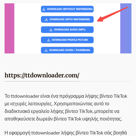
https://ttdownloader.com/
Το ttdownloader είναι ένα πρόγραμμα λήψης βίντεο TikTok
με ισχυρές λειτουργίες. Χρησιμοποιώντας αυτό το
διαδικτυακό εργαλείο λήψης βίντεο TikTok, μπορείτε να
αποθηκεύσετε δωρεάν βίντεο TikTok υψηλής ποιότητας.
Η εφαρμογή ttdownloader λήψης βίντεο TikTok σάς βοηθά