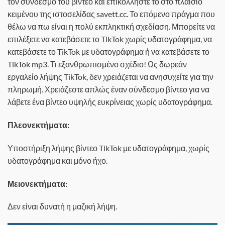
τον σύνδεσμο του βίντεο και επικολλήστε το στο πλαίσιο
κειμένου της ιστοσελίδας savett.cc. Το επόμενο πράγμα που
θέλω να πω είναι η πολύ εκπληκτική σχεδίαση. Μπορείτε να
επιλέξετε να κατεβάσετε το TikTok χωρίς υδατογράφημα, να
κατεβάσετε το TikTok με υδατογράφημα ή να κατεβάσετε το
TikTok mp3. Τι εξανθρωπισμένο σχέδιο! Ως δωρεάν
εργαλείο λήψης TikTok, δεν χρειάζεται να ανησυχείτε για την
πληρωμή. Χρειάζεστε απλώς έναν σύνδεσμο βίντεο για να
λάβετε ένα βίντεο υψηλής ευκρίνειας χωρίς υδατογράφημα.
Πλεονεκτήματα:
Υποστήριξη λήψης βίντεο TikTok με υδατογράφημα, χωρίς
υδατογράφημα και μόνο ήχο.
Μειονεκτήματα:
Δεν είναι δυνατή η μαζική λήψη.