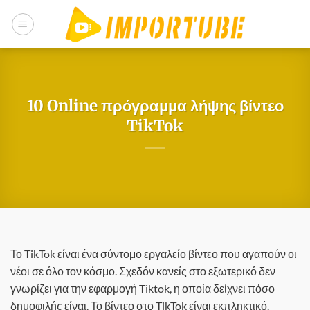
Μετάβαση
στο
περιεχόμενο
10 Online πρόγραμμα λήψης βίντεο
TikTok
Το TikTok είναι ένα σύντομο εργαλείο βίντεο που αγαπούν οι
νέοι σε όλο τον κόσμο. Σχεδόν κανείς στο εξωτερικό δεν
γνωρίζει για την εφαρμογή Tiktok, η οποία δείχνει πόσο
δημοφιλής είναι. Το βίντεο στο TikTok είναι εκπληκτικό.