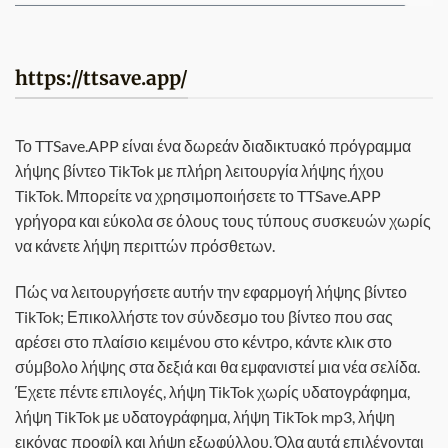
https://ttsave.app/
Το TTSave.APP είναι ένα δωρεάν διαδικτυακό πρόγραμμα
λήψης βίντεο TikTok με πλήρη λειτουργία λήψης ήχου
TikTok. Μπορείτε να χρησιμοποιήσετε το TTSave.APP
γρήγορα και εύκολα σε όλους τους τύπους συσκευών χωρίς
να κάνετε λήψη περιττών πρόσθετων.
Πώς να λειτουργήσετε αυτήν την εφαρμογή λήψης βίντεο
TikTok; Επικολλήστε τον σύνδεσμο του βίντεο που σας
αρέσει στο πλαίσιο κειμένου στο κέντρο, κάντε κλικ στο
σύμβολο λήψης στα δεξιά και θα εμφανιστεί μια νέα σελίδα.
Έχετε πέντε επιλογές, λήψη TikTok χωρίς υδατογράφημα,
λήψη TikTok με υδατογράφημα, λήψη TikTok mp3, λήψη
εικόνας προφίλ και λήψη εξωφύλλου. Όλα αυτά επιλέγονται